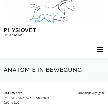
Zum
Inhalt
springen
PHYSIOVET
Dr. Sabine Mai
Menü
ÜBER MICH
KURSE
VERANSTALTUNGEN
ANATOMIE IN BEWEGUNG
BLOG
SERVICE
KONTO
Datum/Zeit
Karte nicht verfügbar
Date(s) - 27/09/2025 - 28/09/2025
9:00 - 16:00