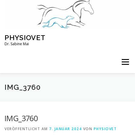
Zum
Inhalt
springen
PHYSIOVET
Dr. Sabine Mai
Menü
ÜBER MICH
KURSE
VERANSTALTUNGEN
IMG_3760
BLOG
SERVICE
KONTO
IMG_3760
VERÖFFENTLICHT AM
7. JANUAR 2024
VON
PHYSIOVET