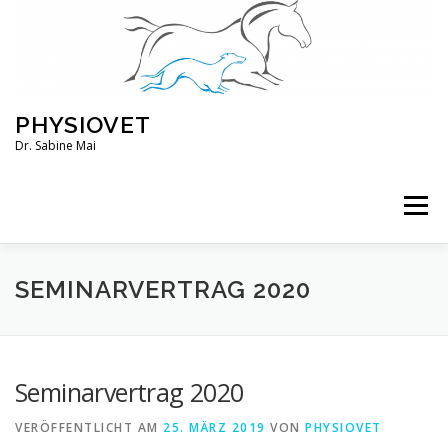
Zum
Inhalt
springen
PHYSIOVET
Dr. Sabine Mai
Menü
ÜBER MICH
KURSE
VERANSTALTUNGEN
SEMINARVERTRAG 2020
BLOG
SERVICE
KONTO
Seminarvertrag 2020
VERÖFFENTLICHT AM
25. MÄRZ 2019
VON
PHYSIOVET