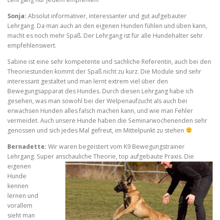
Sonja:
Absolut informativer, interessanter und gut aufgebauter
Lehrgang. Da man auch an den eigenen Hunden fühlen und üben kann,
macht es noch mehr Spaß. Der Lehrgang ist für alle Hundehalter sehr
empfehlenswert.
Sabine ist eine sehr kompetente und sachliche Referentin, auch bei den
Theoriestunden kommt der Spaß nicht zu kurz. Die Module sind sehr
interessant gestaltet und man lernt extrem viel über den
Bewegungsapparat des Hundes. Durch diesen Lehrgang habe ich
gesehen, was man sowohl bei der Welpenaufzucht als auch bei
erwachsen Hunden alles falsch machen kann, und wie man Fehler
vermeidet. Auch unsere Hunde haben die Seminarwochenenden sehr
genossen und sich jedes Mal gefreut, im Mittelpunkt zu stehen
Bernadette:
Wir waren begeistert vom K9 Bewegungstrainer
Lehrgang. Super
anschauliche Theorie, top aufgebaute Praxis. Die
eigenen
Hunde
kennen
lernen und
vorallem
sieht man