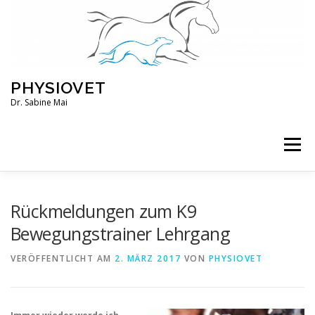
Zum
Inhalt
springen
PHYSIOVET
Dr. Sabine Mai
Menü
ÜBER MICH
KURSE
VERANSTALTUNGEN
Rückmeldungen zum K9
Bewegungstrainer Lehrgang
BLOG
SERVICE
KONTO
VERÖFFENTLICHT AM
2. MÄRZ 2017
VON
PHYSIOVET