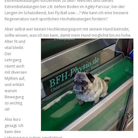
Extrembelastungen vorbereitet zu sein? Welches sind dieses
Extrembelastungen bei z.B. tiefem Boden im Agilty-Parcour, bei der
Langen im Schutzdienst, bei Fly-Ball usw….? Wie kann ich eine bessere
Regeneration nach sportlichen Höchstleistungen fördern?
Aber selbst wer keinen Hochleistungssport mit seinem Hund betreibt,
sollte wissen,
was ich tun kann, damit mein Hund möglichst bis ins hohe
Alter fit und
vital bleibt.
Der
Lehrgang
räumt auch
mit diversen
Mythen auf,
und erklärt
warum
Bewegung
so wichtig
ist!
Also kurz
gesagt: ich
kann den
Lehrgang nur jedem empfehlen!