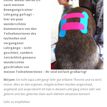
Immer wieder werde ich
nach meinem
Bewegungstrainer
Lehrgang gefragt –
hier ein paar
wunderschöne
Kommentare von den
TeilnehmerInnen des
laufenden und
vergangener
Lehrgänge – nicht
geschönt, sondern
tatsächlich genauso
wunderschön
geschrieben von
meinen TeilnehmerInnen – Ihr seid einfach großartig!
Mirjam:
Ein echt supa Lehrgang! Sehr gut erklärte Theorie und es wird
immer alles an den eigenen, mitgebrachten Hunden angeschaut,
angefasst und ausprobiert! Ich hab in diesem Lehrgang schon sehr viel
gelernt und das gelernte dann a
uch daheim umsetzen können!
Sehr zu empfehlen