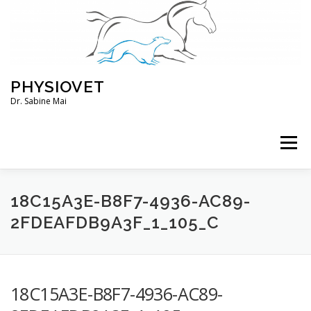
Zum
Inhalt
springen
PHYSIOVET
Dr. Sabine Mai
Menü
ÜBER MICH
KURSE
VERANSTALTUNGEN
18C15A3E-B8F7-4936-AC89-
2FDEAFDB9A3F_1_105_C
BLOG
SERVICE
KONTO
18C15A3E-B8F7-4936-AC89-