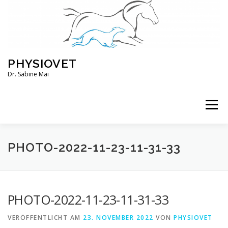
Zum
Inhalt
springen
PHYSIOVET
Dr. Sabine Mai
Menü
ÜBER MICH
KURSE
VERANSTALTUNGEN
PHOTO-2022-11-23-11-31-33
BLOG
SERVICE
KONTO
PHOTO-2022-11-23-11-31-33
VERÖFFENTLICHT AM
23. NOVEMBER 2022
VON
PHYSIOVET