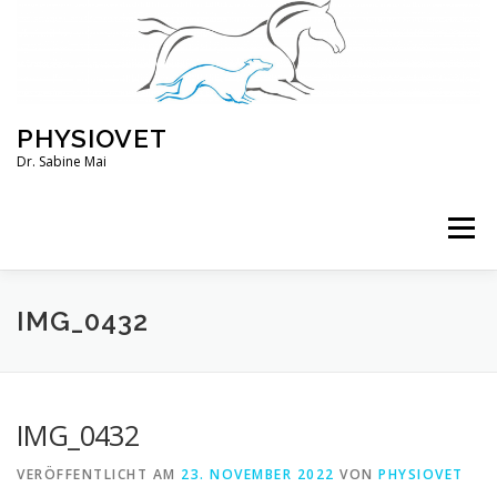
Zum
Inhalt
springen
PHYSIOVET
Dr. Sabine Mai
Menü
ÜBER MICH
KURSE
VERANSTALTUNGEN
IMG_0432
BLOG
SERVICE
KONTO
IMG_0432
VERÖFFENTLICHT AM
23. NOVEMBER 2022
VON
PHYSIOVET