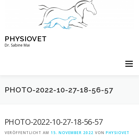
Zum
Inhalt
springen
PHYSIOVET
Dr. Sabine Mai
Menü
ÜBER MICH
KURSE
VERANSTALTUNGEN
PHOTO-2022-10-27-18-56-57
BLOG
SERVICE
KONTO
PHOTO-2022-10-27-18-56-57
VERÖFFENTLICHT AM
15. NOVEMBER 2022
VON
PHYSIOVET