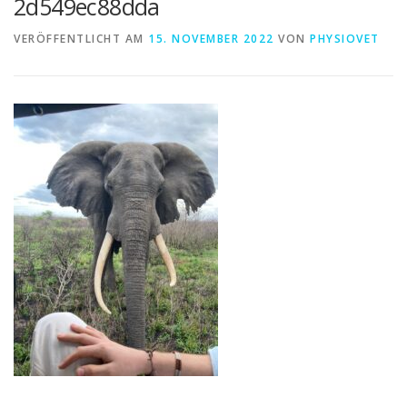
2d549ec88dda
VERÖFFENTLICHT AM
15. NOVEMBER 2022
VON
PHYSIOVET