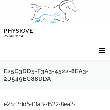
Zum
Inhalt
springen
PHYSIOVET
Dr. Sabine Mai
Menü
ÜBER MICH
KURSE
VERANSTALTUNGEN
E25C3DD5-F3A3-4522-8EA3-
2D549EC88DDA
BLOG
SERVICE
KONTO
e25c3dd5-f3a3-4522-8ea3-