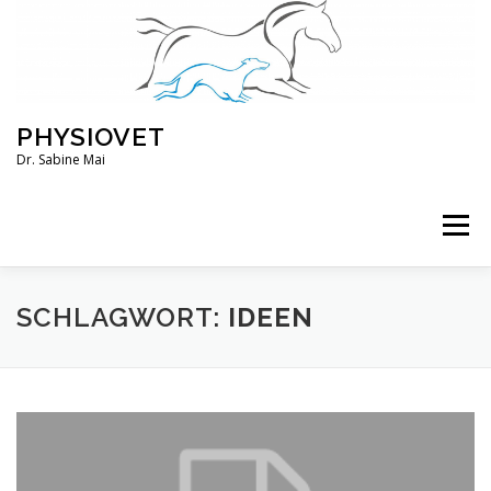
Zum
Inhalt
springen
PHYSIOVET
Dr. Sabine Mai
Menü
ÜBER MICH
KURSE
VERANSTALTUNGEN
SCHLAGWORT:
IDEEN
BLOG
SERVICE
KONTO