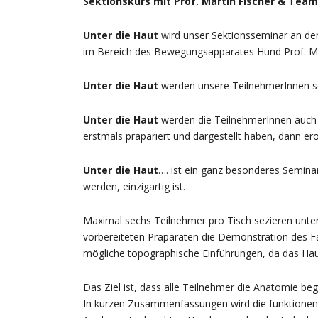
Sektionskur
s mit Prof. Martin Fischer & Team
Unter die Haut
wird unser Sektionsseminar an der
im Bereich des Bewegungsapparates Hund Prof. Ma
Unter die Haut
werden unsere TeilnehmerInnen sch
Unter die Haut
werden die TeilnehmerInnen auch m
erstmals präpariert und dargestellt haben, dann erö
Unter die Haut
…. ist ein ganz besonderes Semina
werden, einzigartig ist.
Maximal sechs Teilnehmer pro Tisch sezieren unter
vorbereiteten Präparaten die Demonstration des F
mögliche topographische Einführungen, da das Hau
Das Ziel ist, dass alle Teilnehmer die Anatomie be
In kurzen Zusammenfassungen wird die funktione