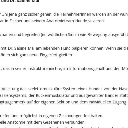
 und Dr. Sabine Mai
 Uni Jena ganz sicher gehen: die TeilnehmerInnen werden an der wun
rtin Fischer und seinem Anatomieteam Hunde sezieren.
auen und begreifen (im wörtlichen Sinn!!) wie Bewegung ausgeführt
it Dr. Sabine Mai am lebenden Hund palpieren können. Wenn sie die 
ffnen sich ganz neue Fingerfertigkeiten.
r, das in seiner Instruktorendichte, im Informationsgehalt und den M
 Anleitung das skelettomuskuläre System eines Hundes von der Nasen-
asziensystems, der Rückenmuskulatur und ausgewählter Bänder statt.
ptaugenmerk auf der eigenen Sektion und dem individuellen Zugang z
greifen und möglichst in eigenen Zeichnungen festhalten.
nelle Anatomie mit dem Gesehenen verbunden.