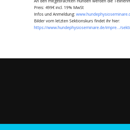
An den mitgebrachten Hunden werden die Teilnehmer
Preis: 499€ incl. 19% MwSt
Infos und Anmeldung:
www.hundephysioseminare.
Bilder vom letzten Sektionskurs findet ihr hier:
https://www.hundephysioseminare.de/impre…/sekt