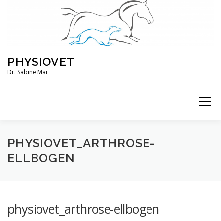
Zum
Inhalt
springen
PHYSIOVET
Dr. Sabine Mai
Menü
ÜBER MICH
KURSE
VERANSTALTUNGEN
PHYSIOVET_ARTHROSE-
ELLBOGEN
BLOG
SERVICE
KONTO
physiovet_arthrose-ellbogen