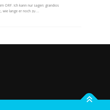
g im ORF. Ich kann nur sagen: grandios
ht, wie lange er noch zu …