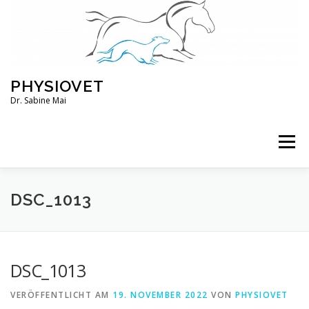
Zum
Inhalt
springen
PHYSIOVET
Dr. Sabine Mai
Menü
ÜBER MICH
KURSE
VERANSTALTUNGEN
DSC_1013
BLOG
SERVICE
KONTO
DSC_1013
VERÖFFENTLICHT AM
19. NOVEMBER 2022
VON
PHYSIOVET