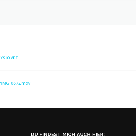
HYSIOVET
12/IMG_0672.mov
DU FINDEST MICH AUCH HIER: